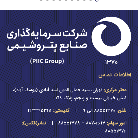
اطلاعات تماس
دفتر مرکزی:
تهران، سید جمال الدین اسد آبادی (یوسف آباد)،
نبش خیابان بیست و پنجم، پلاک 219
تلفن:
88551370 الی 9
|
کدپستی:
1433953111
امور سهام:
88706613 – 88551378 |
نمابر(فکس):
88551376