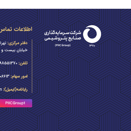
اطلاعات تماس
دفتر مرکزی:
تهرا
خیابان بیست و پنج
تلفن:
88551370 الی 9
امور سهام:
– 88551378 |
رایانامه(ایمیل):
m