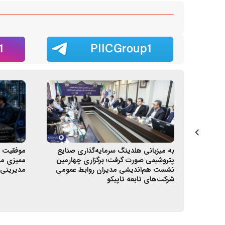
الیانه
به میزبانی هلدینگ سرمایه‌گذاری صنایع
موفقیت ش
هی به سال مالی 1405/02/31 شرکت
پتروشیمی صورت گرفت؛ برگزاری چهارمین
ممیزی مر
ترو)
نشست هم‌اندیشی مدیران روابط عمومی
مدیریتی
شرکت‌های تابعه تاپیکو