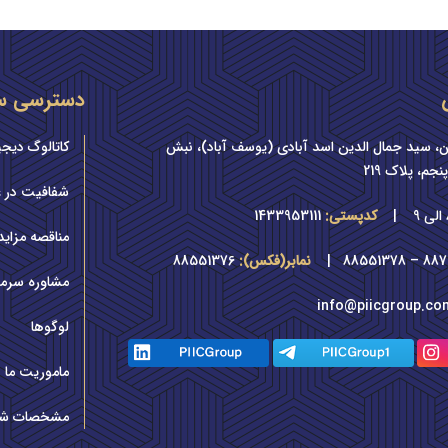
دسترسی س
ن، سید جمال الدین اسد آبادی (یوسف آباد)، نبش
کاتالوگ دیجی
م، پلاک 219
شفافیت در ع
|
کدپستی:
1433953111
مناقصه مزاید
88706613 
نمابر(فکس):
88551376
مشاوره سرما
info@piicgroup.co
لوگوها
ماموریت ما
مشخصات ش