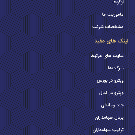
لوگوها
ماموریت ما
مشخصات شرکت
لینک های مفید
سایت های مرتبط
شرکت‌ها
وپترو در بورس
وپترو در کدال
چند رسانه‌ای
پرتال سهامداران
ترکیب سهامداران