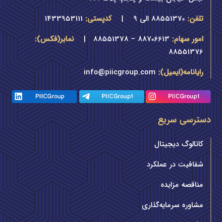
تلفن:
88551370 الی 9
|
کدپستی:
1433953111
امور سهام:
88706613 – 88551378 |
نمابر(فکس):
88551376
رایانامه(ایمیل):
info@piicgroup.com
دسترسی سریع
کاتالوگ دیجیتال
شفافیت در عملکرد
مناقصه مزایده
مشاوره سرمایه‌گذاری