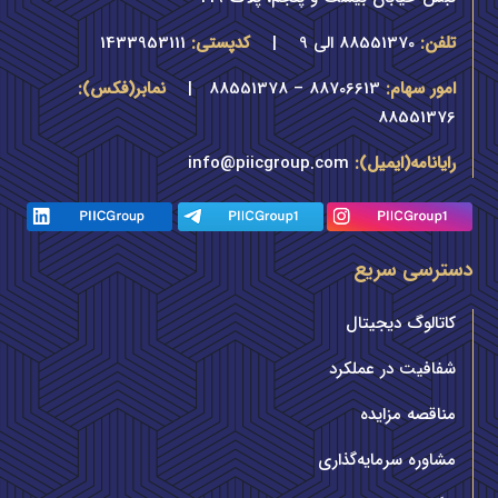
تلفن:
88551370 الی 9
|
کدپستی:
1433953111
امور سهام:
88706613 – 88551378 |
نمابر(فکس):
88551376
رایانامه(ایمیل):
info@piicgroup.com
دسترسی سریع
کاتالوگ دیجیتال
شفافیت در عملکرد
مناقصه مزایده
مشاوره سرمایه‌گذاری