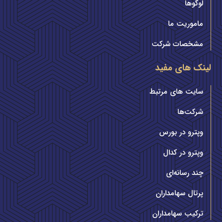
لوگوها
ماموریت ما
مشخصات شرکت
لینک های مفید
سایت های مرتبط
شرکت‌ها
وپترو در بورس
وپترو در کدال
چند رسانه‌ای
پرتال سهامداران
ترکیب سهامداران