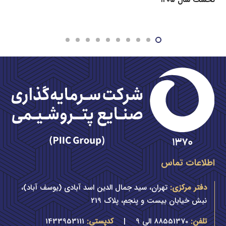
اطلاعات تماس
دفتر مرکزی:
تهران، سید جمال الدین اسد آبادی (یوسف آباد)،
نبش خیابان بیست و پنجم، پلاک 219
تلفن:
88551370 الی 9
|
کدپستی:
1433953111