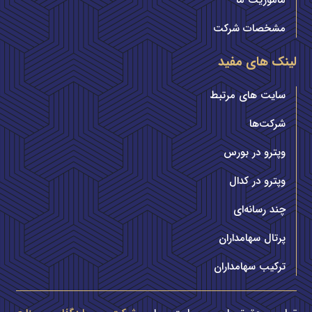
ماموریت ما
مشخصات شرکت
لینک های مفید
سایت های مرتبط
شرکت‌ها
وپترو در بورس
وپترو در کدال
چند رسانه‌ای
پرتال سهامداران
ترکیب سهامداران