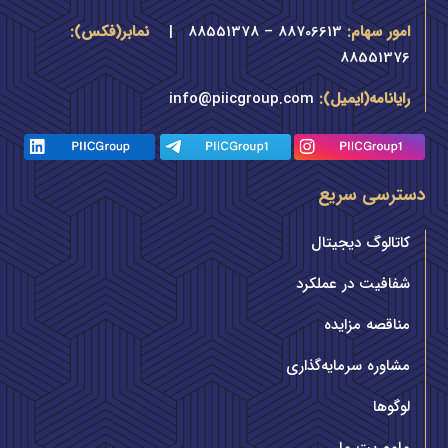
امور سهام:
88706613 – 88551378 |
نمابر(فکس):
88551376
رایانامه(ایمیل):
info@piicgroup.com
دسترسی سریع
کاتالوگ دیجیتال
شفافیت در عملکرد
مناقصه مزایده
مشاوره سرمایه‌گذاری
لوگوها