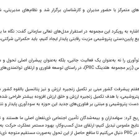
 متمرکز با حضور مدیران و کارشناسان برگزار شد و نظام‌های مدیریتی، شا
ن مراسم، محمدحسین صابر، مدیرعامل هلدینگ PIIC، با اشاره به رویکرد این مجموعه در استقرار مدل‌های تعالی سا
ع پایین‌دستی پتروشیمی مزیت رقابتی پایدار ایجاد کنیم، باید حکمرانی شرکتی، نظ
 با اشاره به رویکرد نوآوری‌محور هلدینگ افزود: در PIIC نوآوری را نه به‌عنوان یک فعالیت جانبی، بلکه به‌عن
اکوسیستم نوآوری و فناوری کشور از طریق مرکز نوآوری رادیناس (زیر مجموعه هلدینگ PIIC)
مه هفتم پیشرفت کشور مبنی بر تکمیل زنجیره ارزش و نیز پتانسیل بالقوه کشور 
ست پتروشیمی و مبتنی بر فناوری‌های جدید این حوزه به سودآوری پایدار و نتای
هلدینگ تصریح کرد: سهامداران و بیمه‌شدگان تأمین اجتماعی ذی‌نفعان اصلی ما هستند و
و نتایج ملموس تبدیل کنیم؛ ارتقای مدل کسب‌وکار، بهبود مستمر عملکرد، حرکت
عان شود.