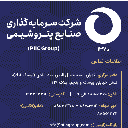
اطلاعات تماس
دفتر مرکزی:
تهران، سید جمال الدین اسد آبادی (یوسف آباد)،
نبش خیابان بیست و پنجم، پلاک 219
تلفن:
88551370 الی 9
|
کدپستی:
1433953111
امور سهام:
88706613 – 88551378 |
نمابر(فکس):
88551376
رایانامه(ایمیل):
info@piicgroup.com