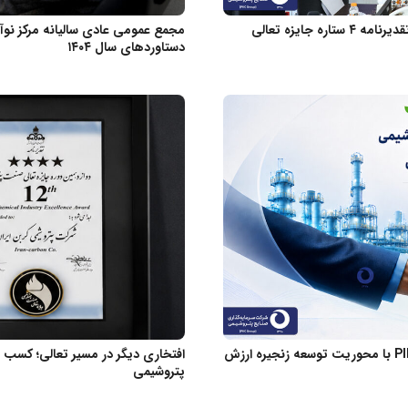
همزمان با تداوم رشد سودآوری؛ فرآورد قشم موفق به کسب تقدیرنامه ۴ ستاره جایزه تعالی
مجمع عمومی عادی سالیانه مرکز نو
دستاوردهای سال ۱۴۰۴
تفاهم‌نامه همکاری صندوق نوآوری و شکوفایی و هلدینگ PIIC با محوریت توسعه زنجیره ارزش
پتروشیمی