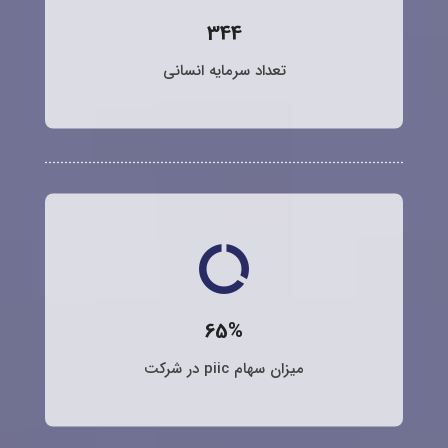
344
تعداد سرمایه انسانی
data_saver_off
65%
میزان سهام piic در شرکت